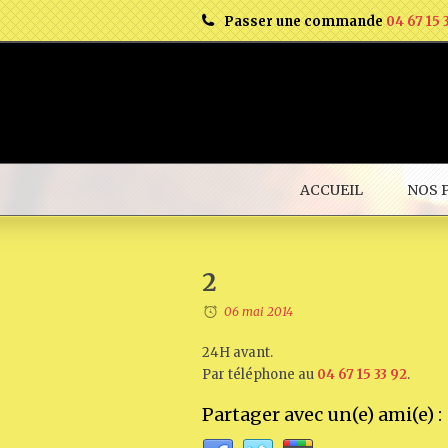
Passer une commande
04 67 15 
ACCUEIL
NOS 
2
06 mai 2014
24H avant.
Par téléphone au
04 67 15 33 92
.
Partager avec un(e) ami(e) :