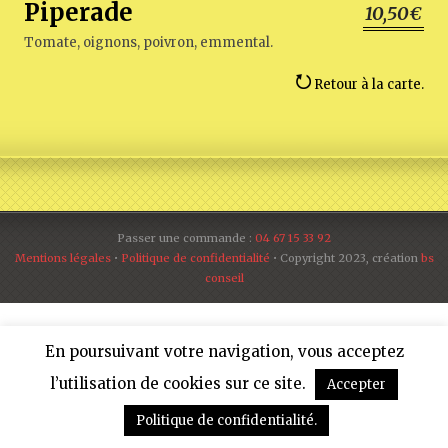
Piperade
10,50€
Tomate, oignons, poivron, emmental.
Retour à la carte.
Passer une commande :
04 67 15 33 92
Mentions légales
•
Politique de confidentialité
• Copyright 2023, création
bs
conseil
En poursuivant votre navigation, vous acceptez
l’utilisation de cookies sur ce site.
Accepter
Politique de confidentialité.